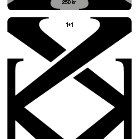
250 kr
1+1