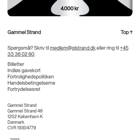
4.000 kr
Gammel Strand
Top
↑
Spørgsmål? Skriv til
medlem@glstrand.dk
eller ring til
+45
33 36 02 60
.
Billetter
Indløs gavekort
Fortrolighedspolitiken
Handelsbetingelserne
Fortrydelsesret
Gammel Strand
Gammel Strand 48
1202
København K
Danmark
CVR
19304779