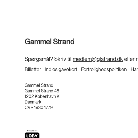
Gammel Strand
Spørgsmål? Skriv til
medlem@glstrand.dk
eller r
Billetter
Indløs gavekort
Fortrolighedspolitiken
Han
Gammel Strand
Gammel Strand 48
1202
København K
Danmark
CVR
19304779